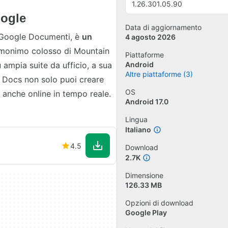
1.26.301.05.90
oogle
Data di aggiornamento
 Google Documenti, è
un
4 agosto 2026
omonimo colosso di Mountain
Piattaforme
 ampia suite da ufficio, a sua
Android
Altre piattaforme (3)
e Docs non solo puoi creare
OS
 anche online in tempo reale.
Android 17.0
Lingua
Italiano
4.5
Download
2.7K
Dimensione
126.33 MB
Opzioni di download
Google Play